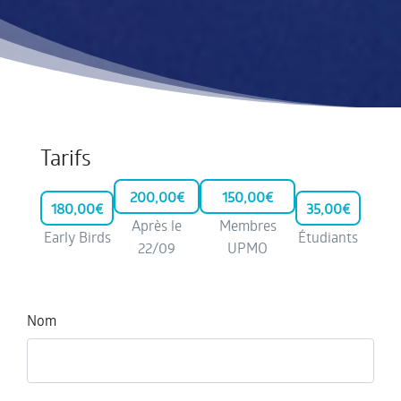
Tarifs
200,00€
150,00€
180,00€
35,00€
Après le
Membres
Early Birds
Étudiants
22/09
UPMO
Nom