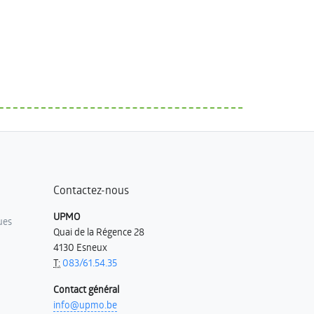
Contactez-nous
UPMO
ues
Quai de la Régence 28
4130 Esneux
T:
083/61.54.35
Contact général
info@upmo.be