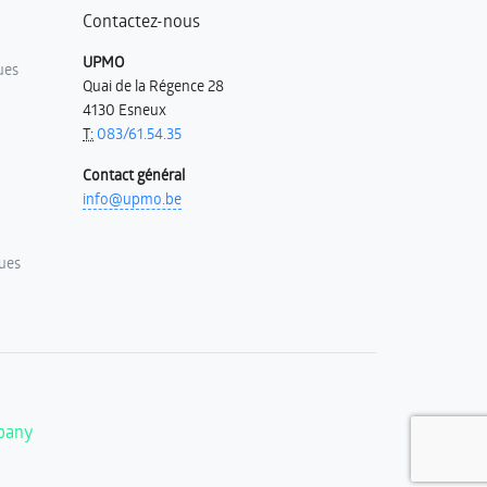
Contactez-nous
UPMO
ues
Quai de la Régence 28
4130 Esneux
T:
083/61.54.35
Contact général
info@upmo.be
ues
pany