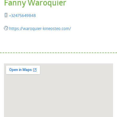
Fanny Waroquier
+32475649848
https://waroquier-kineosteo.com/