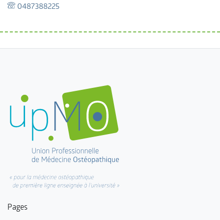
0487388225
Pages