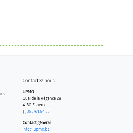
Contactez-nous
UPMO
ues
Quai de la Régence 28
4130 Esneux
T:
083/61.54.35
Contact général
info@upmo.be