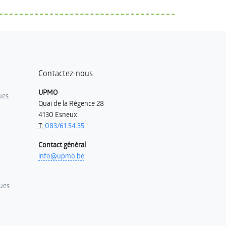
Contactez-nous
UPMO
ues
Quai de la Régence 28
4130 Esneux
T:
083/61.54.35
Contact général
info@upmo.be
ues