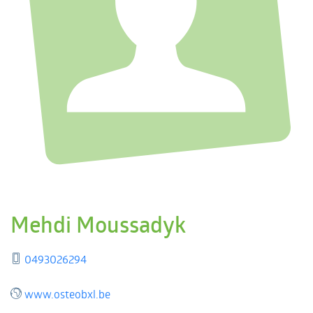
Mehdi Moussadyk
0493026294
www.osteobxl.be