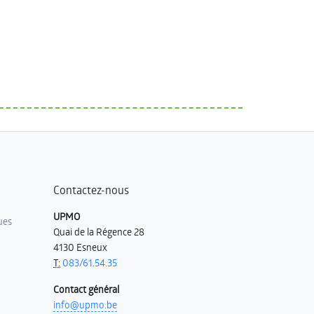
Contactez-nous
UPMO
ues
Quai de la Régence 28
4130 Esneux
T:
083/61.54.35
Contact général
info@upmo.be