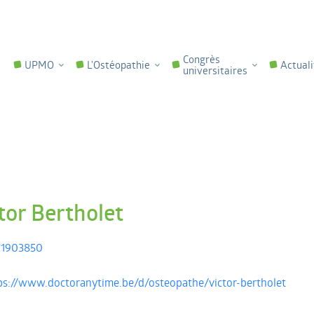
Congrès
UPMO
L'Ostéopathie
Actuali
universitaires
tor Bertholet
71903850
ps://www.doctoranytime.be/d/osteopathe/victor-bertholet