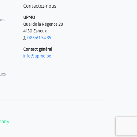
Contactez-nous
UPMO
ues
Quai de la Régence 28
4130 Esneux
T:
083/61.54.35
Contact général
info@upmo.be
ues
pany